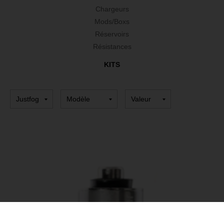
Chargeurs
Mods/Boxs
Réservoirs
Résistances
KITS