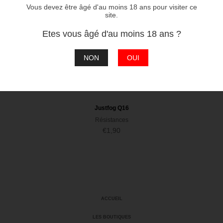
Vous devez être âgé d'au moins 18 ans pour visiter ce
site.
Etes vous âgé d'au moins 18 ans ?
NON
OUI
Justfog Q16
Résistances
€
1,90
ACCUEIL
LES BOUTIQUES