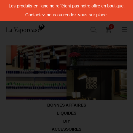
Les produits en ligne ne reflètent pas notre offre en boutique.
Contactez-nous ou rendez-vous sur place.
0
BONNES AFFAIRES
LIQUIDES
DIY
ACCESSOIRES